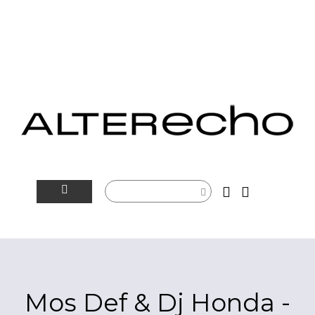
NOVINKY
ALTERSFÉRA
VIDEOTIP
Mos Def & Dj Honda -
ROZHOVORY
ARTEIN