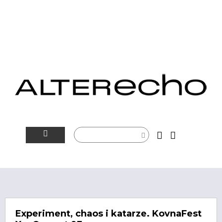
NOVINKY
ALTERSFÉRA
VIDEOTIP
Experiment, chaos i katarze. KovnaFest
ROZHOVORY
ARTEIN