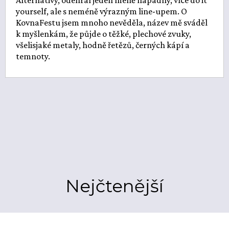
Alternativy, odehrál jeden méně nápadný, více do it
yourself, ale s neméně výrazným line-upem. O
KovnaFestu jsem mnoho nevěděla, název mě sváděl
k myšlenkám, že půjde o těžké, plechové zvuky,
všelisjaké metaly, hodně řetězů, černých kápí a
temnoty.
Nejčtenější