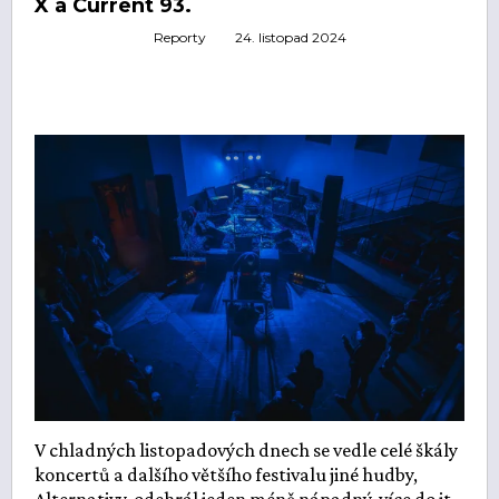
X a Current 93.
ŽIVĚ
ECHOLOKÁTOR
Reporty
24. listopad 2024
INFO
CZECH IT
FOTOGALERIE
ČLÁNKY
REPORTY
PROFIL
NADHLEDY
EHP/NORSKÉ FONDY
ZA OPONOU
LOGO KE STAŽENÍ
INZERCE
KONTAKTY
V chladných listopadových dnech se vedle celé škály
koncertů a dalšího většího festivalu jiné hudby,