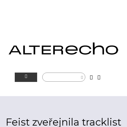
NOVINKY
ALTERSFÉRA
VIDEOTIP
Feist zveřejnila tracklist
ROZHOVORY
ARTEIN