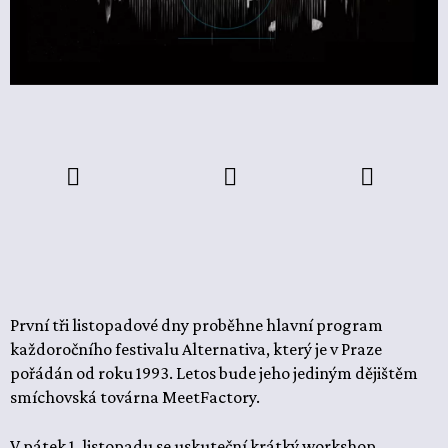
První tři listopadové dny proběhne hlavní program
každoročního festivalu Alternativa, který je v Praze
pořádán od roku 1993. Letos bude jeho jediným dějištěm
smíchovská továrna MeetFactory.
V pátek 1. listopadu se uskuteční krátký workshop