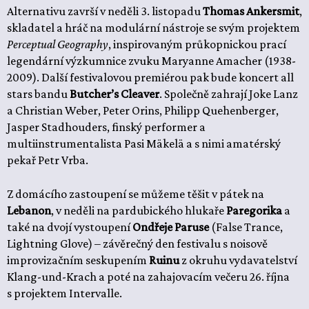
Alternativu završí v neděli 3. listopadu
Thomas Ankersmit
,
skladatel a hráč na modulární nástroje se svým projektem
Perceptual Geography
, inspirovaným průkopnickou prací
legendární výzkumnice zvuku Maryanne Amacher (1938-
2009). Další festivalovou premiérou pak bude koncert all
stars bandu
Butcher’s Cleaver
. Společně zahrají Joke Lanz
a Christian Weber, Peter Orins, Philipp Quehenberger,
Jasper Stadhouders, finský performer a
multiinstrumentalista Pasi Mäkelä a s nimi amatérský
pekař Petr Vrba.
Z domácího zastoupení se můžeme těšit v pátek na
Lebanon
, v neděli na pardubického hlukaře
Paregorika
a
také na dvojí vystoupení
Ondřeje Paruse
(False Trance,
Lightning Glove) – závěrečný den festivalu s noisově
improvizačním seskupením
Ruinu
z okruhu vydavatelství
Klang-und-Krach a poté na zahajovacím večeru 26. října
s projektem Intervalle.