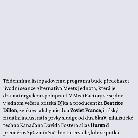
Třídennímu listopadovému programu bude předcházet
úvodní seance Alternativa Meets Jednota, která je
dramaturgickou spoluprací. V MeetFactory se sejdou
v jednom večeru britská DJka a producentka
Beatrice
Dillon
, zvuková alchymie dua
Zoviet France
, italský
rituální industriál s prvky sludge od dua
SkuV
, nihilistické
techno Kanaďana Davida Fostera alias
Huren
či
premiérově již zmíněné duo Intervalle, kde se potká