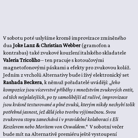
V sobotu poté uslyšíme kromě improvizace zmíněného
dua
Joke Lanz & Christian Webber
(gramofon a
kontrabas) také zvukové kouzlení italského skladatele
Valeria Tricoliho
– ten pracuje s kotoučovými
magnetofonovými páskami a efekty pro zvukovou koláž.
Jedním z vrcholů Alternativy bude i živý elektronický set
Rashada Beckera
, k němuž pořadatelé uvádějí: „
Jeho
kompozice jsou vícevrstvé příběhy s množstvím zvukových entit,
od těch nejplašejších, po ty samolibější až rušivé, improvizace
jsou krásně texturované a plné zvuků, kterým nikdy nechybí tolik
potřebná jasnost, jež dělá jeho tvorbu výjimečnou. Svou
zvukovou stopu zanechává i v pravidelné kolaboraci s Eli
Keszlerem nebo Moritem von Oswaldem
.“ V sobotní večer
bude mít na Alternativě premiéru ještě vystoupení