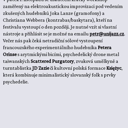
zaměřený na elektroakustickou improvizaci pod vedením
zkušených hudebníků Joka Lanze (gramofony) a
Christiana Webbera (kontrabas/baskytara), kteří na
festivalu vystoupí o den později. Je nutné vzít si vlastní
nástroje a přihlásit se je možné na emailu
petr@unijazz.cz
.
Večer nás pak čeká netradiční sólové vystoupení
francouzského experimentálního hudebníka
Petera
Orinse
s arytmickými bicími, psychedelický drone metal
taiwanských
Scattered Purgatory
, zvuková umělkyně a
turntablistka
JD Zazie
či kultovní polská formace
Księżyc
,
která kombinuje minimalistický slovanský folk s prvky
psychedelie.