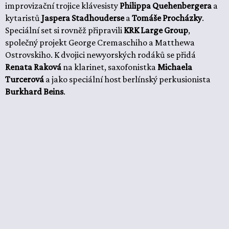
improvizační trojice klávesisty
Philippa Quehenbergera
a
kytaristů
Jaspera Stadhouderse
a
Tomáše Procházky
.
Speciální set si rovněž připravili
KRK Large Group
,
společný projekt George Cremaschiho a Matthewa
Ostrovskiho. K dvojici newyorských rodáků se přidá
Renata Raková
na klarinet, saxofonistka
Michaela
Turcerová
a jako speciální host berlínský perkusionista
Burkhard Beins
.