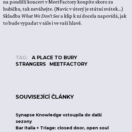
na pondělí koncert v MeetFactory koupíte skoro za
hubičku, tak neváhejte. (Navíc v úterý je státní svátek…)
Skladba
What We Don’t See
a klip k ní docela napovídá, jak
to bude vypadat v sále i ve vaší hlavě.
TAG:
A PLACE TO BURY
STRANGERS
MEETFACTORY
SOUVISEJÍCÍ ČLÁNKY
Synapse Knowledge vstoupila do další
sezony
Bar Italia + Triage: closed door, open soul