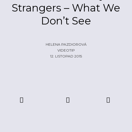
Strangers – What We
ŽIVĚ
ECHOLOKÁTOR
Don’t See
INFO
CZECH IT
FOTOGALERIE
ČLÁNKY
REPORTY
PROFIL
NADHLEDY
EHP/NORSKÉ FONDY
HELENA PAZDIOROVÁ
VIDEOTIP
ZA OPONOU
LOGO KE STAŽENÍ
12. LISTOPAD 2015
INZERCE
KONTAKTY