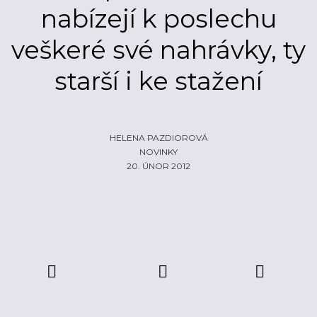
nabízejí k poslechu
ŽIVĚ
ECHOLOKÁTOR
veškeré své nahrávky, ty
INFO
CZECH IT
FOTOGALERIE
starší i ke stažení
ČLÁNKY
REPORTY
PROFIL
NADHLEDY
EHP/NORSKÉ FONDY
ZA OPONOU
LOGO KE STAŽENÍ
HELENA PAZDIOROVÁ
NOVINKY
INZERCE
20. ÚNOR 2012
KONTAKTY