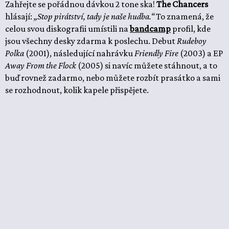
Zahřejte se pořádnou dávkou 2 tone ska!
The Chancers
hlásají:
„Stop pirátství, tady je naše hudba.“
To znamená, že
celou svou diskografii umístili na
bandcamp
profil, kde
jsou všechny desky zdarma k poslechu. Debut
Rudeboy
Polka
(2001), následující nahrávku
Friendly Fire
(2003) a EP
Away From the Flock
(2005) si navíc můžete stáhnout, a to
buď rovnež zadarmo, nebo můžete rozbít prasátko a sami
se rozhodnout, kolik kapele přispějete.