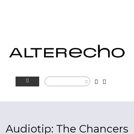
NOVINKY
ALTERSFÉRA
VIDEOTIP
Audiotip: The Chancers
ROZHOVORY
ARTEIN