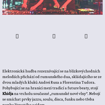
Elektronická hudba rozeznívající se na blízkovýchodních
melodiích přichází od rumunského dua, skládajícího se ze
dvou mladých kluků Andrei Rusa a Florentina Tudora.
Pohybující se na hranici mezi tradicí a future beaty, stojí
Khidja
na vrcholu současné „rumunské nové vlny“. Nebojí
se smíchat prvky jazzu, soulu, disca, funku nebo třeba
punku líznutého acidem.