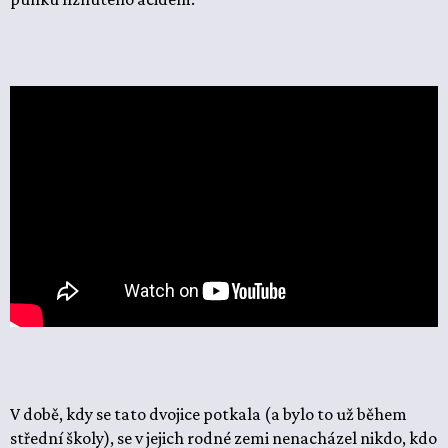
V době, kdy se tato dvojice potkala (a bylo to už během
střední školy), se v jejich rodné zemi nenacházel nikdo, kdo