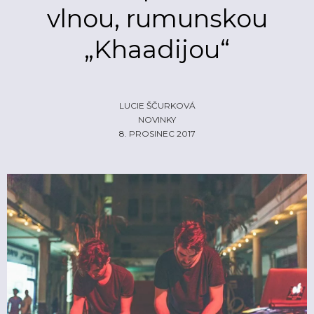
vlnou, rumunskou
ŽIVĚ
ECHOLOKÁTOR
„Khaadijou“
INFO
CZECH IT
FOTOGALERIE
ČLÁNKY
REPORTY
PROFIL
NADHLEDY
EHP/NORSKÉ FONDY
LUCIE ŠČURKOVÁ
NOVINKY
ZA OPONOU
LOGO KE STAŽENÍ
8. PROSINEC 2017
INZERCE
KONTAKTY