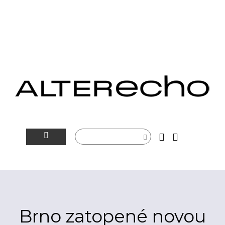
NOVINKY
ALTERSFÉRA
VIDEOTIP
Brno zatopené novou
ROZHOVORY
ARTEIN