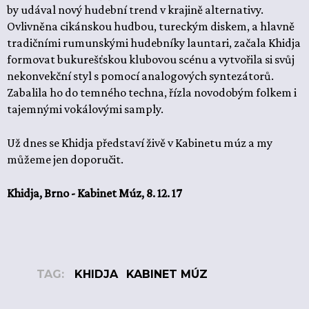
by udával nový hudební trend v krajině alternativy.
Ovlivněna cikánskou hudbou, tureckým diskem, a hlavně
tradičními rumunskými hudebníky launtari, začala Khidja
formovat bukurešťskou klubovou scénu a vytvořila si svůj
nekonvekční styl s pomocí analogových syntezátorů.
Zabalila ho do temného techna, řízla novodobým folkem i
tajemnými vokálovými samply.
Už dnes se Khidja představí živě v Kabinetu múz a my
můžeme jen doporučit.
Khidja, Brno - Kabinet Múz, 8. 12. 17
TAG:
KHIDJA
KABINET MÚZ