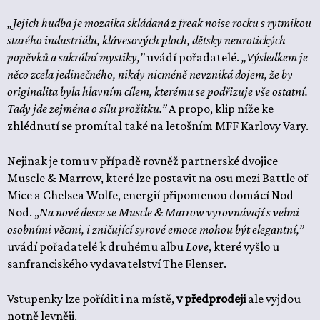
„Jejich hudba je mozaika skládaná z freak noise rocku s rytmikou
starého industriálu, klávesových ploch, dětsky neurotických
popěvků a sakrální mystiky,”
uvádí pořadatelé.
„Výsledkem je
něco zcela jedinečného, nikdy nicméně nevzniká dojem, že by
originalita byla hlavním cílem, kterému se podřizuje vše ostatní.
Tady jde zejména o sílu prožitku.”
A propo, klip níže ke
zhlédnutí se promítal také na letošním MFF Karlovy Vary.
Nejinak je tomu v případě rovněž partnerské dvojice
Muscle & Marrow, které lze postavit na osu mezi Battle of
Mice a Chelsea Wolfe, energií připomenou domácí Nod
Nod. „
Na nové desce se Muscle & Marrow vyrovnávají s velmi
osobními věcmi, i zničující syrové emoce mohou být elegantní,”
uvádí pořadatelé k druhému albu
Love
, které vyšlo u
sanfranciského vydavatelství The Flenser.
Vstupenky lze pořídit i na místě,
v předprodeji
ale vyjdou
notně levněji.