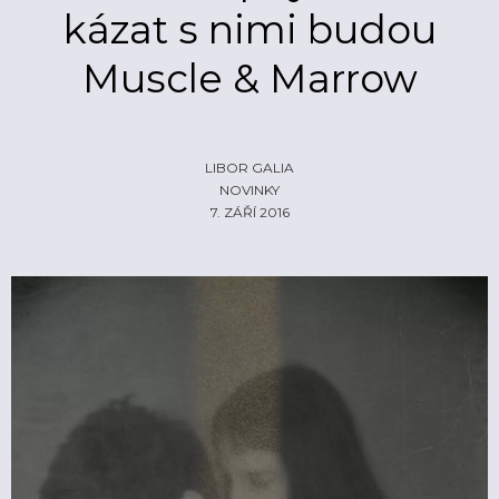
kázat s nimi budou
ŽIVĚ
ECHOLOKÁTOR
Muscle & Marrow
INFO
CZECH IT
FOTOGALERIE
ČLÁNKY
REPORTY
PROFIL
NADHLEDY
EHP/NORSKÉ FONDY
LIBOR GALIA
NOVINKY
ZA OPONOU
LOGO KE STAŽENÍ
7. ZÁŘÍ 2016
INZERCE
KONTAKTY