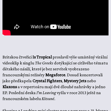
Britskou čtveřici
Is Tropical
proslavil výše umístěný virální
videoklip k singlu
The Greeks
dotýkající se citlivého tématu
dětského násilí, které je bez servítek vyobrazeno
francouzskými režiséry
Megaforce
. Dosud koncertovali
jako předkapela
Crystal Fighters
,
Mystery Jets
nebo
Klaxons
a v repertoáru mají dvě dlouhé nahrávky a jedno
EP. Poslední deska
I'm Leaving
vyšla v roce 2013 ještě na
francouzském labelu
Kitsuné
.
Skupina z Londýna mísí electro pop s new rave a 31. března