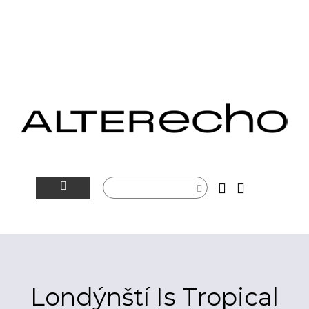
NOVINKY
ALTERSFÉRA
VIDEOTIP
Londýnští Is Tropical
ROZHOVORY
ARTEIN