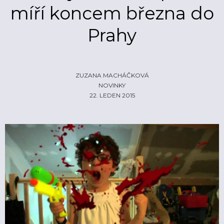
míří koncem března do
ŽIVĚ
ECHOLOKÁTOR
Prahy
INFO
CZECH IT
FOTOGALERIE
ČLÁNKY
REPORTY
PROFIL
NADHLEDY
EHP/NORSKÉ FONDY
ZUZANA MACHÁČKOVÁ
NOVINKY
ZA OPONOU
LOGO KE STAŽENÍ
22. LEDEN 2015
INZERCE
KONTAKTY