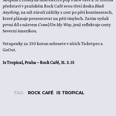
představí v pražském Rock Café svou třetí desku
Black
Anything
, na níž zúročí zážitky z cest po pěti kontinentech,
které plánuje prezentovat na pěti vinylech. Zatím vydali
první díl s názvem
Crawl/On My Way
, jenž reflektuje cesty
Severní Amerikou.
Vstupenky za 350 korun seženete v sítích Ticketpro a
GoOut.
Is Tropical, Praha – Rock Café, 31. 3. 15
TAG:
ROCK CAFÉ
IS TROPICAL