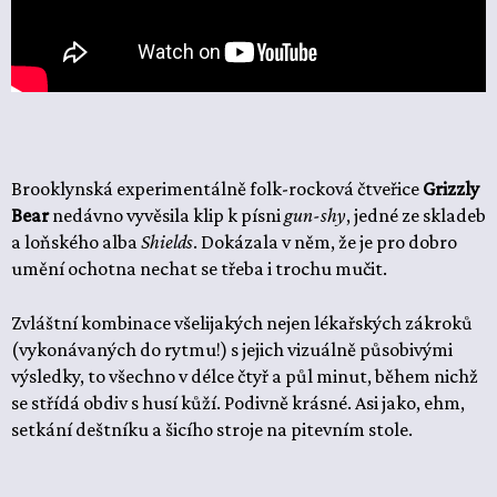
Brooklynská experimentálně folk-rocková čtveřice
Grizzly
Bear
nedávno vyvěsila klip k písni
gun-shy
, jedné ze skladeb
a loňského alba
Shields
. Dokázala v něm, že je pro dobro
umění ochotna nechat se třeba i trochu mučit.
Zvláštní kombinace všelijakých nejen lékařských zákroků
(vykonávaných do rytmu!) s jejich vizuálně působivými
výsledky, to všechno v délce čtyř a půl minut, během nichž
se střídá obdiv s husí kůží. Podivně krásné. Asi jako, ehm,
setkání deštníku a šicího stroje na pitevním stole.