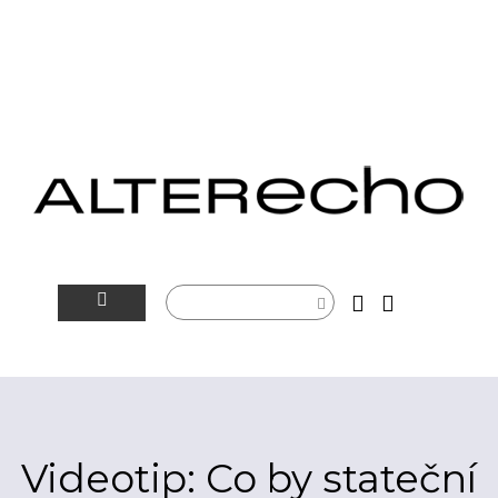
NOVINKY
ALTERSFÉRA
VIDEOTIP
Videotip: Co by stateční
ROZHOVORY
ARTEIN