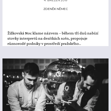
4. BŘEZEN 2019
ZDENĚK NĚMEC
Žižkovská Noc klame názvem – během tří dnů nabízí
stovky interpretů na desítkách scén, propojuje
různorodé podniky v prostředí pražského...