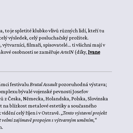
to je spletité klubko vlivů různých lidí, kteří tu
 celý výsledek, celý posluchačský prožitek.
tvarníci, filmaři, spisovatelé... ti všichni mají v
akové osobnosti se zaměřuje
ArteIN
(díky,
Ivane
ámci festivalu
Brutal Assault
pozoruhodná výstava;
omplexu bývalé vojenské pevnosti Josefov
ělců z Česka, Německa, Holandska, Polska, Slovinska
at na blízkost metalové estetiky a současného
vidění celý říjen i v Ostravě.
„Tento výstavní projekt
ýt velmi zajímavě propojen s výtvarným uměním,“
n.