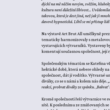
dýchl na mě něčím novým, svěžím, hlubok
kulturu není důležitá líbivost… Uvědomila 
takovou, která je dost jiná, než jak ji mnoh
davově hypnotická. Líbil se mi přístup lidí
Na výstavě Art Brut All umělkyně preze
tematicky harmonizovaly s metalovou
vystavujících výtvarníků. Vystaveny by
komentují současnou společnost, její 
Společenským tématům se Kateřina věnu
hektické době, která nebere ohledy na 
společnost, dát jí vodítko. Výtvarné um
diváky, co se s námi a kolem nás děje.
„
reakci, probrat diváky ze spánku. ‚Babrat‘ 
Kromě společnosti řeší výtvarnice ve sv
sítě. K poslednímu ze zmiňovaných se s