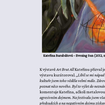
Kateřina Barabášová – Evening Sun (2012,
K výstavě
Art Brut All
Kateřinu přizval 
výstavu kurátoroval.
„Líbil se mi nápad 
kultuře jsem toho věděla velmi málo. Zárov
poznat něco nového. Byl to výlet do neznám
komentuje Kateřina, ačkoli metalovou
agresivním dojmem. Na festivalu jsem však 
předsudcích a na negativním dojmu získan