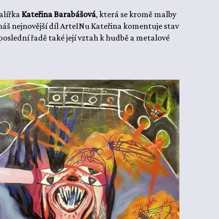
alířka
Kateřina Barabášová
, která se kromě malby
o náš nejnovější díl ArteINu Kateřina komentuje stav
oslední řadě také její vztah k hudbě a metalové