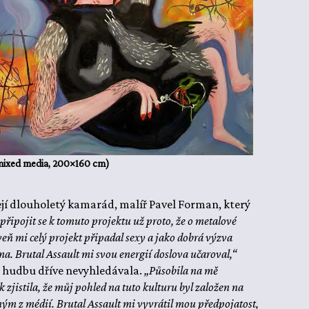
 mixed media, 200×160 cm)
její dlouholetý kamarád, malíř Pavel Forman, který
připojit se k tomuto projektu už proto, že o metalové
eň mi celý projekt připadal sexy a jako dobrá výzva
a. Brutal Assault mi svou energií doslova učaroval,“
 hudbu dříve nevyhledávala.
„Působila na mě
zjistila, že můj pohled na tuto kulturu byl založen na
ým z médií. Brutal Assault mi vyvrátil mou předpojatost,