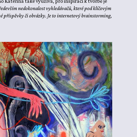
o Kateřina také využívá, pro inspiraci k tvorbě je
ředevším nedokonalost vyhledávačů, které pod klíčovým
 příspěvky či obrázky. Je to internetový brainstorming,