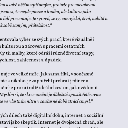
ým a také něčím upřímným, protože pro metalovou
jsem si, že nejde pouze o hudbu, ale kulturu jako
o lidí prezentuje. Je syrová, sexy, energická, živá, nabitá a
 k sobě samým, přátelskost.“
ntovala výběr ze svých prací, které vizuálně i
 kulturou a zároveň s pracemi ostatních
ly tři malby, které odráží různé životní etapy,
rychlost, zahlcenost a úpadek.
je ve veliké míře. Jak sama říká, v současné
nic a nikoho, je zapotřebí probrat jedince a
ění je pro ni tudíž ideální cestou, jak uvědomit
Myslím si, že skrze umění je důležité spustit řetězovou
se ve vlastním nitru v současné době ztrácí smysl.“
ých dílech také digitální dobu, internet a sociální
taví jako skeptik. Internet je dvojsečná zbraň, ale