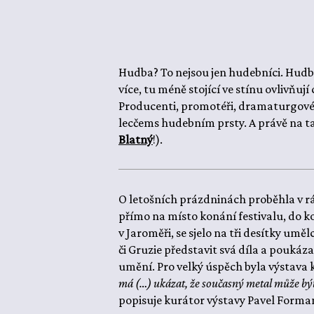
Hudba? To nejsou jen hudebníci. Hudba, 
více, tu méně stojící ve stínu ovlivňují
Producenti, promotéři, dramaturgové, vý
lecčems hudebním prsty. A právě na t
Blatný
!).
O letošních prázdninách proběhla v r
přímo na místo konání festivalu, do k
v Jaroměři, se sjelo na tři desítky um
či Gruzie představit svá díla a poukáz
umění. Pro velký úspěch byla výstava k 
má (…) ukázat, že současný metal může b
popisuje kurátor výstavy Pavel Forma