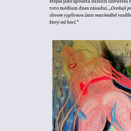
stejně jako spousta dalších uživatelů h
toto médium dnes zásadní.
„Oceňuji p
slovem vyplivnou často maximálně rozdílné
který mě baví.“