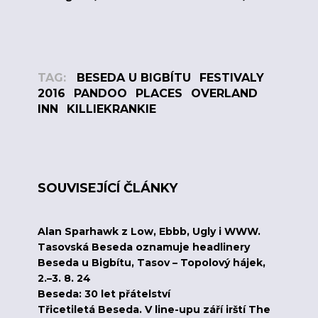
TAG:
BESEDA U BIGBÍTU
FESTIVALY
2016
PANDOO
PLACES
OVERLAND
INN
KILLIEKRANKIE
SOUVISEJÍCÍ ČLÁNKY
Alan Sparhawk z Low, Ebbb, Ugly i WWW.
Tasovská Beseda oznamuje headlinery
Beseda u Bigbítu, Tasov – Topolový hájek,
2.–3. 8. 24
Beseda: 30 let přátelství
Třicetiletá Beseda. V line-upu září irští The