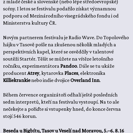
z mladé české a slovenské (nebo lépe středoevropské)
scény. I letos se festivalu podařilo získat významnou
podporu od Mezinárodního visegrádského fondu i od
Ministerstva kultury ČR.
Novým partnerem festivalu je Radio Wave. Do Topolového
hájku v Tasově pošle na zkušenou několik mladých a
perspektivních kapel, které se osvědčily v talentové
soutěži Startér. Těšit se můžete na vítěze letošního
ročníku, experimentátora
Pandoo
. Dále se tu ukáže
producent
Atrey
, kytarovka
Places
, elektronika
Killiekrankie
nebo indie dvojice
Overland Inn
.
Během července organizátoři odhalí ještě posledních
sedm interpretů, kteří na festivalu vystoupí. Na to ale
nečekejte a pořiďte si vstupenky hned, do konce června
stojí 546 korun.
Beseda u Bigbítu, Tasov u Veselí nad Moravou, 5.–6. 8. 16