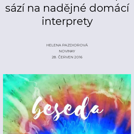
sází na nadějné domácí
ŽIVĚ
ECHOLOKÁTOR
interprety
INFO
CZECH IT
FOTOGALERIE
ČLÁNKY
REPORTY
PROFIL
NADHLEDY
EHP/NORSKÉ FONDY
HELENA PAZDIOROVÁ
NOVINKY
ZA OPONOU
LOGO KE STAŽENÍ
28. ČERVEN 2016
INZERCE
KONTAKTY