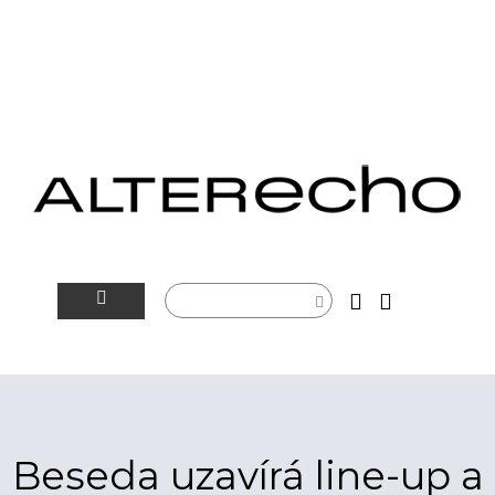
NOVINKY
ALTERSFÉRA
VIDEOTIP
Beseda uzavírá line-up a
ROZHOVORY
ARTEIN