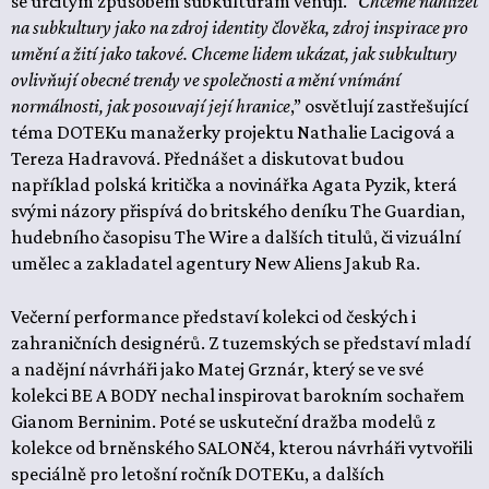
se určitým způsobem subkulturám věnují. “
Chceme nahlížet
na subkultury jako na zdroj identity člověka, zdroj inspirace pro
umění a žití jako takové. Chceme lidem ukázat, jak subkultury
ovlivňují obecné trendy ve společnosti a mění vnímání
normálnosti, jak posouvají její hranice
,” osvětlují zastřešující
téma DOTEKu manažerky projektu Nathalie Lacigová a
Tereza Hadravová. Přednášet a diskutovat budou
například polská kritička a novinářka Agata Pyzik, která
svými názory přispívá do britského deníku The Guardian,
hudebního časopisu The Wire a dalších titulů, či vizuální
umělec a zakladatel agentury New Aliens Jakub Ra.
Večerní performance představí kolekci od českých i
zahraničních designérů. Z tuzemských se představí mladí
a nadějní návrháři jako Matej Grznár, který se ve své
kolekci BE A BODY nechal inspirovat barokním sochařem
Gianom Berninim. Poté se uskuteční dražba modelů z
kolekce od brněnského SALONč4, kterou návrháři vytvořili
speciálně pro letošní ročník DOTEKu, a dalších