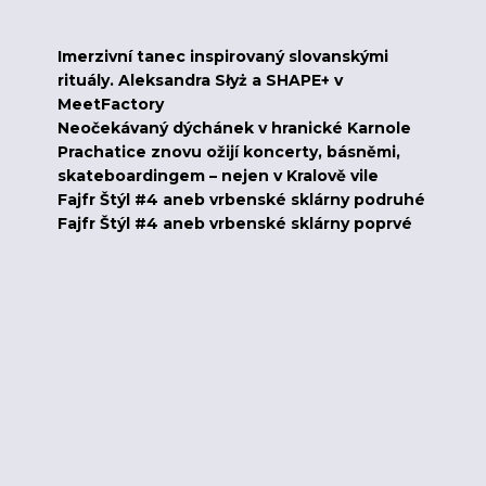
Imerzivní tanec inspirovaný slovanskými
rituály. Aleksandra Słyż a SHAPE+ v
MeetFactory
Neočekávaný dýchánek v hranické Karnole
Prachatice znovu ožijí koncerty, básněmi,
skateboardingem – nejen v Kralově vile
Fajfr Štýl #4 aneb vrbenské sklárny podruhé
Fajfr Štýl #4 aneb vrbenské sklárny poprvé