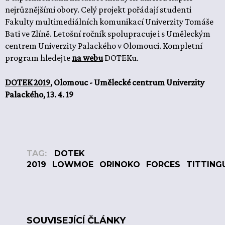
nejrůznějšími obory. Celý projekt pořádají studenti
Fakulty multimediálních komunikací Univerzity Tomáše
Bati ve Zlíně. Letošní ročník spolupracuje i s Uměleckým
centrem Univerzity Palackého v Olomouci. Kompletní
program hledejte
na webu
DOTEKu.
DOTEK 2019
, Olomouc - Umělecké centrum Univerzity
Palackého, 13. 4. 19
TAG:
DOTEK
2019
LOWMOE
ORINOKO
FORCES
TITTING
SOUVISEJÍCÍ ČLÁNKY