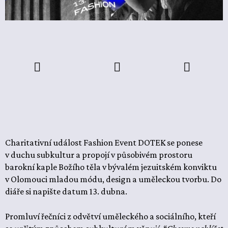
Charitativní událost Fashion Event DOTEK se ponese
v duchu subkultur a propojí v působivém prostoru
barokní kaple Božího těla v bývalém jezuitském konviktu
v Olomouci mladou módu, design a uměleckou tvorbu. Do
diáře si napište datum 13. dubna.
Promluví řečníci z odvětví uměleckého a sociálního, kteří