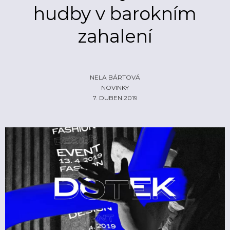
hudby v barokním
ŽIVĚ
ECHOLOKÁTOR
zahalení
INFO
CZECH IT
FOTOGALERIE
ČLÁNKY
REPORTY
PROFIL
NADHLEDY
EHP/NORSKÉ FONDY
NELA BÁRTOVÁ
NOVINKY
ZA OPONOU
LOGO KE STAŽENÍ
7. DUBEN 2019
INZERCE
KONTAKTY