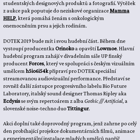
studentských designových produktů a fotografií. Výtěžek
z aukce pak poputuje do neziskové organizace
Mamma
HELP
, která pomáhá ženám s onkologickým
onemocněním prsu a jejich rodinám.
DOTEK 2019 bude mít i svou hudební část. Během dne
vystoupí producentka
Orinoko
a opavští
Lowmoe
. Hlavní
hudební program zahájí v divadelním sále UP finský
producent
Forces
, který ve spolupráci s českým vizuálním
umělcem
h5io6i54k
připraví pro DOTEK speciální
streamovanou audiovizuální performance. Představí se
rovněž další zástupce progresivního labelu Bio Future
Laboratory, italský sound designer Thomas Ripley aka
Ecdysis
se svým repertoárem z alba
Gothic /// Artificial
, a
slovenské noise-techno duo
Tittingur
.
Akci doplní také doprovodný program, jenž zahrne po celý
den probíhající projekce dokumentárních filmů, animace
a experimentální instalace mladých umělců napříč