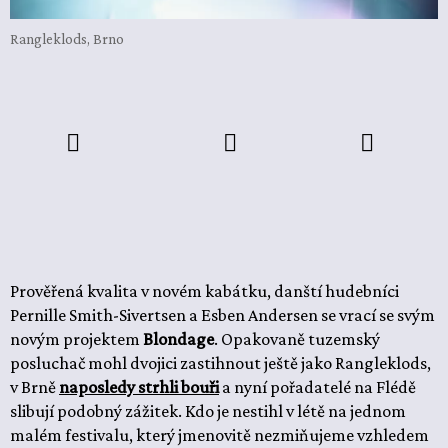
Rangleklods, Brno
Prověřená kvalita v novém kabátku, danští hudebníci
Pernille Smith-Sivertsen a Esben Andersen se vrací se svým
novým projektem
Blondage
. Opakovaně tuzemský
posluchač mohl dvojici zastihnout ještě jako Rangleklods,
v Brně
naposledy strhli bouři
a nyní pořadatelé na Flédě
slibují podobný zážitek. Kdo je nestihl v létě na jednom
malém festivalu, který jmenovitě nezmiňujeme vzhledem