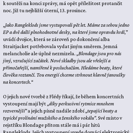
k soutěži na konci zprávy, má opět příležitost protančit
noc. Již tu nejbližší úterní, 13. prosince.
„
Jako Rangleklods jsme vystupovali pět let. Máme za sebou jedno
EP a dvě další plnohodnotné desky, na které jsme opravdu hrdí,
”
uvádí dvojice, která se zároveň po dokončení alba
Straitjacket potřebovala vydat jiným směrem. Jemná
melancholie ale úplně nezmizela. „
Blondage jsou pro nás
jiný, vzrušující začátek. Nové skladby jsou ale vřelejší a
přímočařejší, namířené k posluchačům. Hledáme beaty, které
člověka roztančí. Tou energií chceme strhnout hlavně fanoušky
na koncertech.
“
O jejich nové tvorbě z Flédy říkají, že během koncertních
vystoupení mají být „
díky perkusivní rytmice mnohem
rozvernější”
a jejich písně nadále zdobí „
tepající beaty a
typické prolínání mužského a ženského vokálu”
. Své místo v
rejstříku Blondage přitom stále má i pár hitů
Rangleklods. Jejich vystoupení uvede domácí elektronický