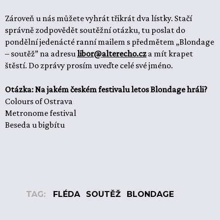
Zároveň u nás můžete vyhrát třikrát dva lístky. Stačí
správně zodpovědět soutěžní otázku, tu poslat do
pondělní jedenácté ranní mailem s předmětem „Blondage
– soutěž” na adresu
libor@alterecho.cz
a mít krapet
štěstí. Do zprávy prosím uveďte celé své jméno.
Otázka: Na jakém českém festivalu letos Blondage hráli?
Colours of Ostrava
Metronome festival
Beseda u bigbítu
TAG:
FLÉDA
SOUTĚŽ
BLONDAGE