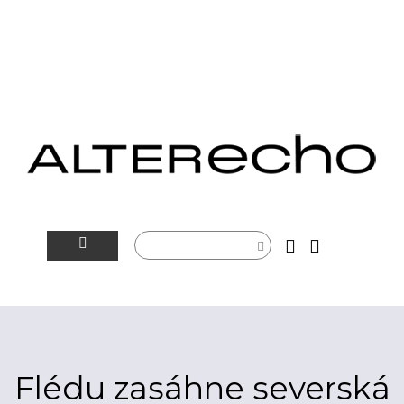
NOVINKY
ALTERSFÉRA
VIDEOTIP
Flédu zasáhne severská
ROZHOVORY
ARTEIN