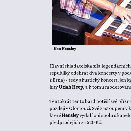
Ken Hensley
Hlavní skladatelská síla legendárních
republiky odehrát dva koncerty v podob
z Brna) - tedy akustický koncert, jen k
hity
Uriah Heep
, a k tomu moderovaná
Tentokrát tento bard potěší své přízniv
později v Olomouci. Své zastoupení v
které
Hensley
vydal loni spolu s kape
předprodejích za 520 Kč.