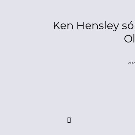
Ken Hensley sól
O
ZU