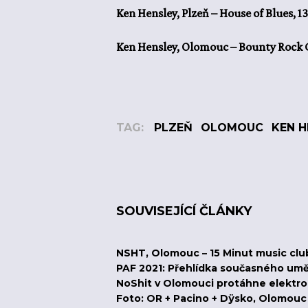
Ken Hensley, Plzeň – House of Blues, 13.
Ken Hensley, Olomouc – Bounty Rock Ca
TAG:
PLZEŇ
OLOMOUC
KEN H
SOUVISEJÍCÍ ČLÁNKY
NSHT, Olomouc – 15 Minut music club, 
PAF 2021: Přehlídka současného umě
NoShit v Olomouci protáhne elektro
Foto: OR + Pacino + Dÿsko, Olomouc – 