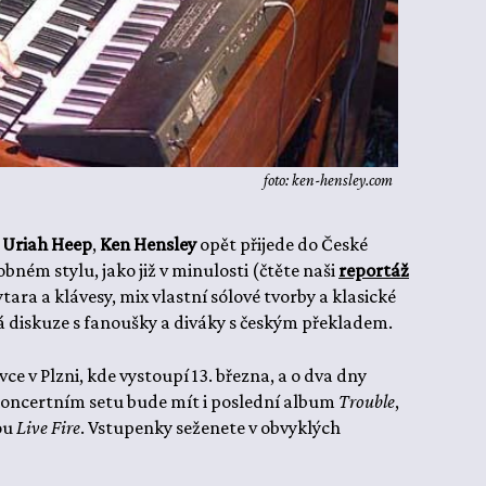
foto: ken-hensley.com
Uriah Heep
,
Ken Hensley
opět přijede do České
ném stylu, jako již v minulosti (čtěte naši
reportáž
ytara a klávesy, mix vlastní sólové tvorby a klasické
 diskuze s fanoušky a diváky s českým překladem.
ce v Plzni, kde vystoupí 13. března, a o dva dny
 koncertním setu bude mít i poslední album
Trouble
,
lou
Live Fire
. Vstupenky seženete v obvyklých