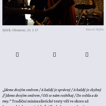
Marcel Skýba
Sýček, Olomouc, 23. 3. 17
„
Jdeme dvojím směrem / A každý je správný / A každý je chybný
// Jdeme dvojím směrem / Oči se nám rozbíhaj / Do světla a do
tmy.
“ Tradiční minimalistické texty víří ve skoro až