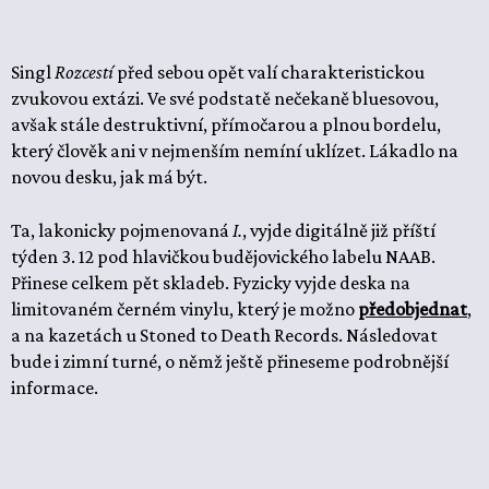
Singl
Rozcestí
před sebou opět valí charakteristickou
zvukovou extázi. Ve své podstatě nečekaně bluesovou,
avšak stále destruktivní, přímočarou a plnou bordelu,
který člověk ani v nejmenším nemíní uklízet. Lákadlo na
novou desku, jak má být.
Ta, lakonicky pojmenovaná
I.
, vyjde digitálně již příští
týden 3. 12 pod hlavičkou budějovického labelu NAAB.
Přinese celkem pět skladeb. Fyzicky vyjde deska na
limitovaném černém vinylu, který je možno
předobjednat
,
a na kazetách u Stoned to Death Records. Následovat
bude i zimní turné, o němž ještě přineseme podrobnější
informace.