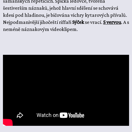
šamanských repeticích. Špička ledovce, tvořená
šestiverším náznaků, jehož hlavní sdělení se schovává
kdesi pod hladinou, je bičována vichry kytarových přívalů.
Nejpodmanivější jihočeští riffaři
Sýček
se vrací.
S vervou
. A s
neméně náznakovým videoklipem.