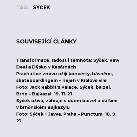
TAG:
SÝČEK
SOUVISEJÍCÍ ČLÁNKY
Transformace, radost i temnota: Sýček, Raw
Deal a Dÿsko v Kasárnách
Prachatice znovu ožijí koncerty, básněmi,
skateboardingem – nejen v Kralově vile
Foto: Jack Rabbit's Palace, Sýček, ba:zel,
Brno – Bajkazyl, 19. 11. 21
Sýček ožívá, zahraje s duem ba:zel a dalšími
v brněnském Bajkazylu
Foto: Sýček + Javva, Praha – Punctum, 18. 9.
21