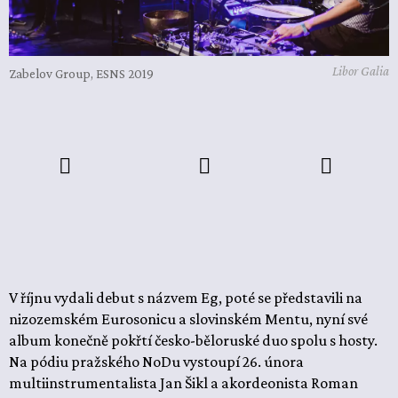
Libor Galia
Zabelov Group, ESNS 2019
V říjnu vydali debut s názvem Eg, poté se představili na
nizozemském Eurosonicu a slovinském Mentu, nyní své
album konečně pokřtí česko-běloruské duo spolu s hosty.
Na pódiu pražského NoDu vystoupí 26. února
multiinstrumentalista Jan Šikl a akordeonista Roman