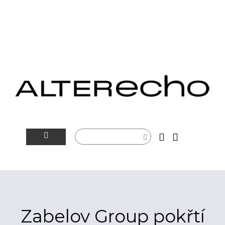
NOVINKY
ALTERSFÉRA
VIDEOTIP
Zabelov Group pokřtí
ROZHOVORY
ARTEIN