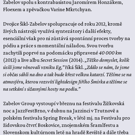
Zabelov spolu s kontrabasistou Jaromírem Honzákem,
Floexem a zpěvačkou Varine Mkrtchyan.
Dvojice Šikl-Zabelov spolupracuje od roku 2012, kromě
živých nástrojů využívá syntezátory i další efekty,
esenciální však pro ni zůstává spontánní proces tvorby na
pódiu a práce s momentální náladou. Svou tvorbu
zachytili poprvé na podomácku připravené
40 000 km
(2012) a live albu
Secret Session
(2014).
„Těžko domyslet, kolik
úsilí jsme věnovali vzniku Eg,”
říká Šikl.
„Zdálo se nám, že jsme
si občas sáhli na dno a tak bude křest velkou katarzí. Těšíme se na
atmosféru, kterou rozsvítí lightdesign Jiřího Šmirka a těšíme se
na setkání s úžasnými hosty na podiu.”
Zabelov Group vystoupí v březnu na festivalu Žižkovská
noc a JazzFestBrno, v dubnu na Jazzinci v Trutnově a
polském festivalu Spring Break, v létě mj. na Festivalu pro
židovskou čtvrť Boskovice, znojemském Šramlfestu a
Slovenskom kultúrnom letě na hradě Reviště a dále třeba