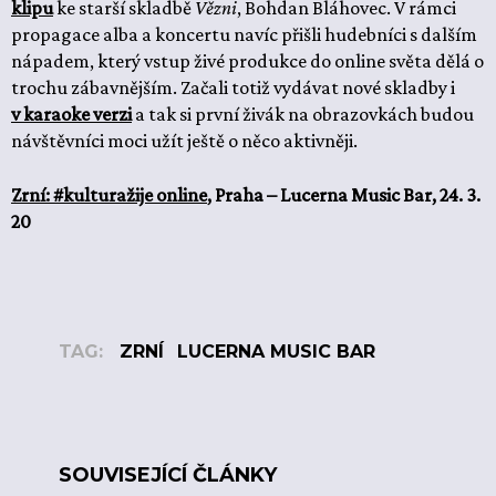
klipu
ke starší skladbě
Vězni
, Bohdan Bláhovec. V rámci
propagace alba a koncertu navíc přišli hudebníci s dalším
nápadem, který vstup živé produkce do online světa dělá o
trochu zábavnějším. Začali totiž vydávat nové skladby i
v karaoke verzi
a tak si první živák na obrazovkách budou
návštěvníci moci užít ještě o něco aktivněji.
Zrní: #kulturažije online
, Praha – Lucerna Music Bar, 24. 3.
20
TAG:
ZRNÍ
LUCERNA MUSIC BAR
SOUVISEJÍCÍ ČLÁNKY