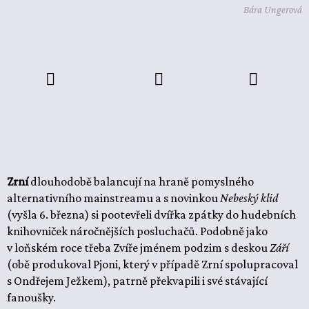
Bára Ungerová
Zrní
dlouhodobě balancují na hraně pomyslného
alternativního mainstreamu a s novinkou
Nebeský klid
(vyšla 6. března) si pootevřeli dvířka zpátky do hudebních
knihovniček náročnějších posluchačů. Podobně jako
v loňském roce třeba Zvíře jménem podzim s deskou
Září
(obě produkoval Pjoni, který v případě Zrní spolupracoval
s Ondřejem Ježkem), patrně překvapili i své stávající
fanoušky.