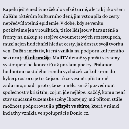
Kapelu ještě nedávno čekalo velké turné, ale tak jako všem
dalším aktérům kulturního dění, jim vstoupila do cesty
nepředvídatelná epidemie. V době, kdy se venku
potkáváme jen v rouškách, tisíce lidí jsou v karanténě a
fronty na nákup se stojí ve dvoumetrových rozestupech,
musí nejen hudebníci hledat cesty, jak dostat svoji tvorbu
ven. Další z iniciativ, která vznikla na podporu kulturního
sektoru je
#kulturažije
. MallTV denně vypouští streamy
vystoupení od koncertů až po slam poetry. Přidanou
hodnotou nastalého trendu vycházek za kulturou do
kyberprostoru je to, že jsou akce vesměs přístupné
zadarmo, snad i proto, že se umělci snaží pozvednout
společnost v krizi tím, co jim jde nejlépe. Každý, komu není
stav současné tuzemské scény lhostejný, má přitom stále
možnost podporovat ji a
přispět ve sbírce
, která v rámci
inciativy vznikla ve spolupráci s Donio.cz.