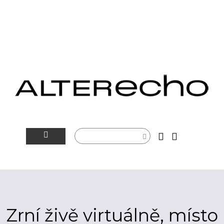
NOVINKY
ALTERSFÉRA
VIDEOTIP
Zrní živě virtuálně, místo
ROZHOVORY
ARTEIN