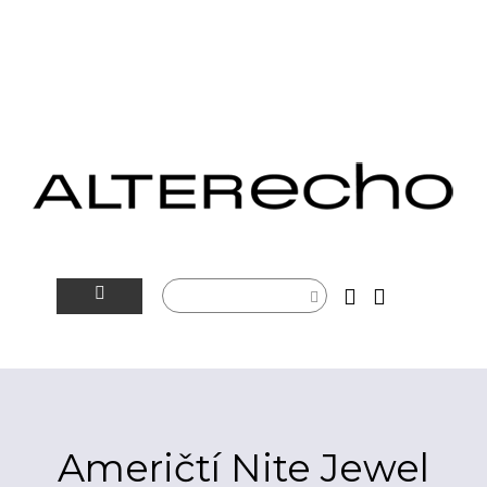
NOVINKY
ALTERSFÉRA
VIDEOTIP
Američtí Nite Jewel
ROZHOVORY
ARTEIN