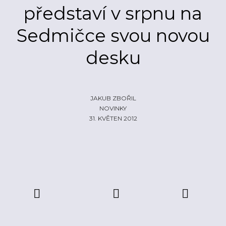
představí v srpnu na
ŽIVĚ
ECHOLOKÁTOR
Sedmičce svou novou
INFO
CZECH IT
FOTOGALERIE
desku
ČLÁNKY
REPORTY
PROFIL
NADHLEDY
EHP/NORSKÉ FONDY
ZA OPONOU
LOGO KE STAŽENÍ
JAKUB ZBOŘIL
NOVINKY
INZERCE
31. KVĚTEN 2012
KONTAKTY