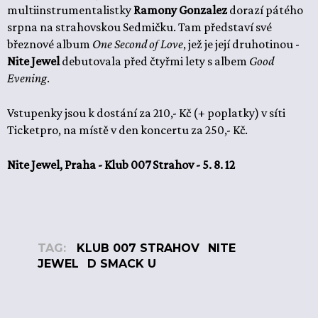
multiinstrumentalistky
Ramony Gonzalez
dorazí pátého
srpna na strahovskou Sedmičku. Tam představí své
březnové album
One Second of Love
, jež je její druhotinou -
Nite Jewel
debutovala před čtyřmi lety s albem
Good
Evening
.
Vstupenky jsou k dostání za 210,- Kč (+ poplatky) v síti
Ticketpro, na místě v den koncertu za 250,- Kč.
Nite Jewel, Praha - Klub 007 Strahov - 5. 8. 12
TAG:
KLUB 007 STRAHOV
NITE
JEWEL
D SMACK U