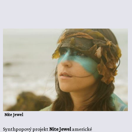
Nite Jewel
Synthpopový projekt
Nite Jewel
americké