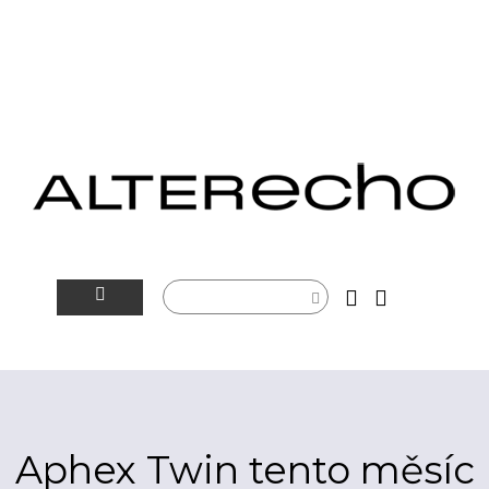
NOVINKY
ALTERSFÉRA
VIDEOTIP
Aphex Twin tento měsíc
ROZHOVORY
ARTEIN