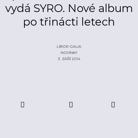
vydá SYRO. Nové album
ŽIVĚ
ECHOLOKÁTOR
po třinácti letech
INFO
CZECH IT
FOTOGALERIE
ČLÁNKY
REPORTY
PROFIL
NADHLEDY
EHP/NORSKÉ FONDY
LIBOR GALIA
NOVINKY
ZA OPONOU
LOGO KE STAŽENÍ
3. ZÁŘÍ 2014
INZERCE
KONTAKTY