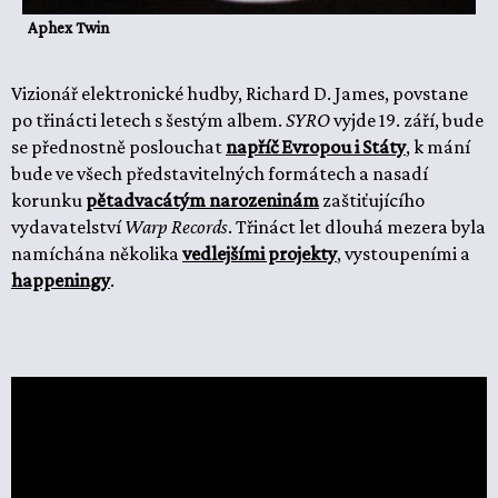
Aphex Twin
Vizionář elektronické hudby, Richard D. James, povstane
po třinácti letech s šestým albem.
SYRO
vyjde 19. září, bude
se přednostně poslouchat
napříč Evropou i Státy
, k mání
bude ve všech představitelných formátech a nasadí
korunku
pětadvacátým narozeninám
zaštiťujícího
vydavatelství
Warp Records
. Třináct let dlouhá mezera byla
namíchána několika
vedlejšími projekty
, vystoupeními a
happeningy
.