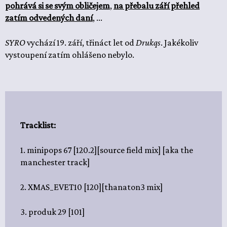
pohrává si se svým obličejem
,
na přebalu září přehled
zatím odvedených daní
, ...
SYRO
vychází 19. září, třináct let od
Drukqs
. Jakékoliv
vystoupení zatím ohlášeno nebylo.
Tracklist:
1. minipops 67 [120.2][source field mix] [aka the
manchester track]
2. XMAS_EVET10 [120][thanaton3 mix]
3. produk 29 [101]