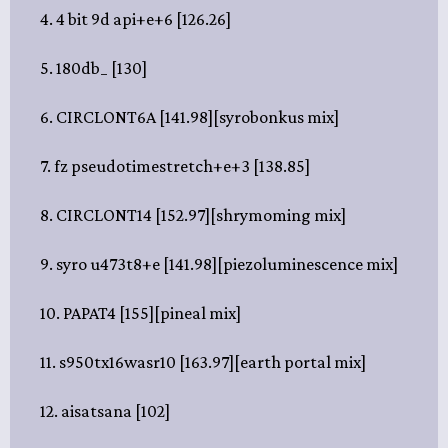
4. 4 bit 9d api+e+6 [126.26]
5. 180db_ [130]
6. CIRCLONT6A [141.98][syrobonkus mix]
7. fz pseudotimestretch+e+3 [138.85]
8. CIRCLONT14 [152.97][shrymoming mix]
9. syro u473t8+e [141.98][piezoluminescence mix]
10. PAPAT4 [155][pineal mix]
11. s950tx16wasr10 [163.97][earth portal mix]
12. aisatsana [102]