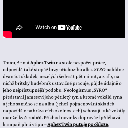
Tomu, že má
Aphex Twin
na stole nespočet práce,
odpovídá také stopáž brzy příchozího alba.
SYRO
nabídne
dvanáct skladeb, necelých šedesát pět minut, a z alb, na
nichž britský hudebník ustavičně pracuje, půjde údajně o
jeho nejpřístupnější podobu. Neologismus „SYRO“
představil Jamesovi jeho pětiletý syn a kromě vokálů syna
a jeho samého se na albu (jehož pojmenování skladeb
napovídá o nahrávacích okolnostech) schovají také vokály
manželky či rodičů. Příchod novinky doprovází přiléhavá
kampaň plná vtipu –
Aphex Twin putuje po obloze
,