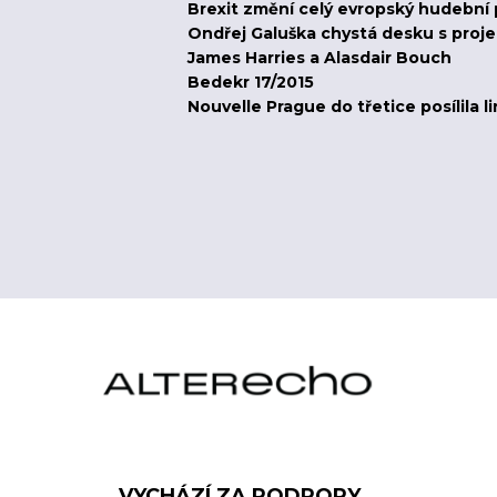
Brexit změní celý evropský hudební
Ondřej Galuška chystá desku s projek
James Harries a Alasdair Bouch
Bedekr 17/2015
Nouvelle Prague do třetice posílila l
VYCHÁZÍ ZA PODPORY