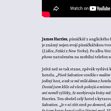
James Harries
, písničkář z anglického 
je známý nejen svojí písničkářskou tv
(
Lidice
,
Feťáci z New Yorku
). Po albu
Voic
phone
natočeném na mobilní telefon se 
Ještě než se tak stane, zpěvák vydává 
hotelu. „
Píseň Salvation vznikla v malém 
jediný host, a tak se mě milá dáma z hotelu
Dostal jsem klíče od všech pokojů a místnos
ani neměl výčitky, že neobjevuju krásy mě
Harries. Ten obešel celý hotel s kytaro
Salvation
. „
Je v ní cítit stesk po domově, a
že jsem konec konců velice šťastný muž. Vš