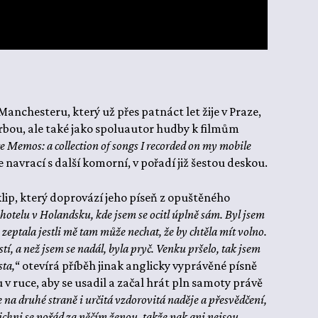
Manchesteru, který už přes patnáct let žije v Praze,
orbou, ale také jako spoluautor hudby k filmům
e Memos: a collection of songs I recorded on my mobile
navrací s další komorní, v pořadí již šestou deskou.
klip, který doprovází jeho píseň z opuštěného
hotelu v Holandsku, kde jsem se ocitl úplně sám. Byl jsem
 zeptala jestli mě tam může nechat, že by chtěla mít volno.
tí, a než jsem se nadál, byla pryč. Venku pršelo, tak jsem
sta,
“ otevírá příběh jinak anglicky vyprávěné písně
u v ruce, aby se usadil a začal hrát pln samoty právě
le na druhé straně i určitá vzdorovitá naděje a přesvědčení,
ichni se pořád za něčím ženou, takže pak ani nejsou