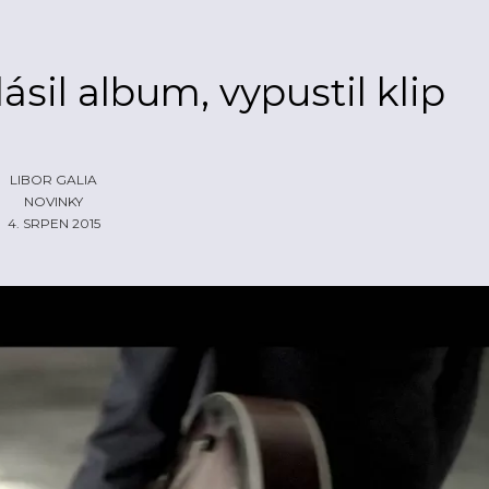
sil album, vypustil klip
LIBOR GALIA
NOVINKY
4. SRPEN 2015