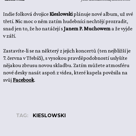
Indie folková dvojice
Kieslowski
plánuje nové album, už své
třetí. Nic moc o něm zatím hudebníci nechtějí prozradit,
snad jen to, že ho natáčejí s
Janem P. Muchowem
a že vyjde
v září.
Zastavíte-li se na některý z jejich koncertů (ten nejbližší je
7. června v Třebíči), s vysokou pravděpodobností uslyšíte
nějakou zbrusu novou skladbu. Zatím můžete atmosféru
nové desky nasát aspoň z videa, které kapela pověsila na
svůj
Facebook
.
TAG:
KIESLOWSKI