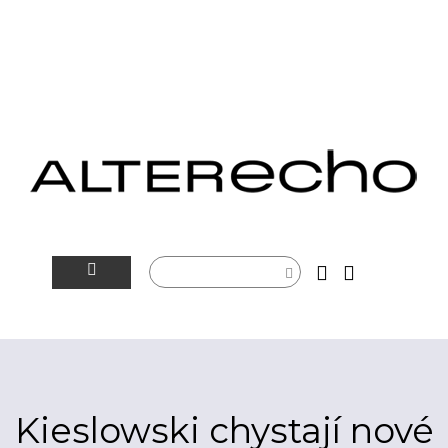
NOVINKY
ALTERSFÉRA
VIDEOTIP
Kieslowski chystají nové
ROZHOVORY
ARTEIN