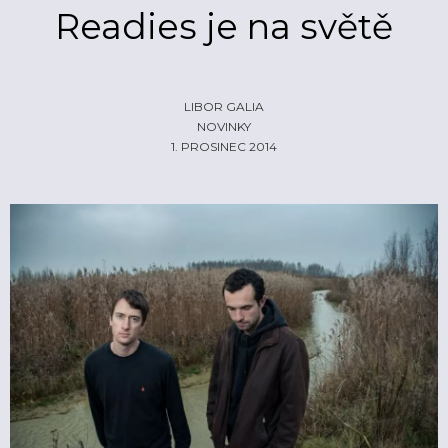
Readies je na světě
ŽIVĚ
ECHOLOKÁTOR
INFO
CZECH IT
FOTOGALERIE
LIBOR GALIA
ČLÁNKY
REPORTY
PROFIL
NOVINKY
1. PROSINEC 2014
NADHLEDY
EHP/NORSKÉ FONDY
ZA OPONOU
LOGO KE STAŽENÍ
INZERCE
KONTAKTY