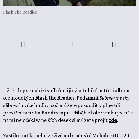
Flash The Readies
Už tři dny se nabízí snílkům i jiným tulákům třetí album
olomouckých
Flash the Readies
.
Podzimní
Submarine sky
slibovala více hudby, což můžete posoudit v plné šíři
prostřednictvím Bandcampu. Příběh okolo vzniku jedné z
námi nejočekávanějších desek si můžete projít
zde
.
Zastihnout kapelu lze živě na brněnské Melodce (10. 12.) a