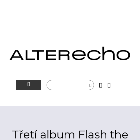
NOVINKY
ALTERSFÉRA
VIDEOTIP
Třetí album Flash the
ROZHOVORY
ARTEIN