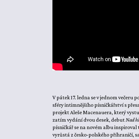
V pátek 17. ledna se v jednom večeru p
sféry intimnějšího písničkářství s pře
projekt Aleše Macenauera, který vy
zatím vydání dvou desek, debut
Nad h
písničkář se na novém albu inspiroval 
vyrůstá z česko-polského příhraničí, 