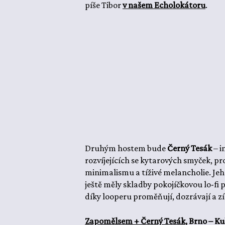
píše Tibor
v našem Echolokátoru
.
Druhým hostem bude
Černý Tesák
– i
rozvíjejících se kytarových smyček, 
minimalismu a tíživé melancholie. Je
ještě měly skladby pokojíčkovou lo-fi 
díky looperu proměňují, dozrávají a z
Zapomělsem + Černý Tesák
, Brno – Ku