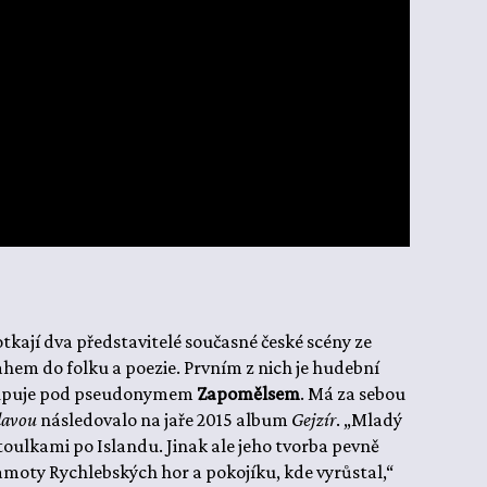
otkají dva představitelé současné české scény ze
sahem do folku a poezie. Prvním z nich je hudební
stupuje pod pseudonymem
Zapomělsem
. Má za sebou
lavou
následovalo na jaře 2015 album
Gejzír
. „Mladý
toulkami po Islandu. Jinak ale jeho tvorba pevně
samoty Rychlebských hor a pokojíku, kde vyrůstal,“