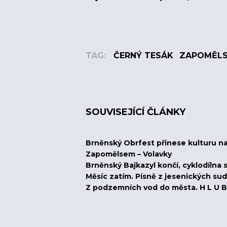
TAG:
ČERNÝ TESÁK
ZAPOMĚL
SOUVISEJÍCÍ ČLÁNKY
Brněnský Obrfest přinese kulturu na
Zapomělsem – Volavky
Brněnský Bajkazyl končí, cyklodílna 
Měsíc zatím. Písně z jesenických sud
Z podzemních vod do města. H L U B 