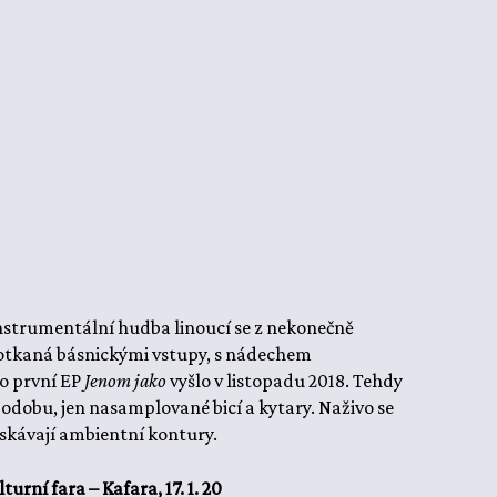
nstrumentální hudba linoucí se z nekonečně
protkaná básnickými vstupy, s nádechem
ho první EP
Jenom jako
vyšlo v listopadu 2018. Tehdy
podobu, jen nasamplované bicí a kytary. Naživo se
ískávají ambientní kontury.
lturní fara – Kafara, 17. 1. 20