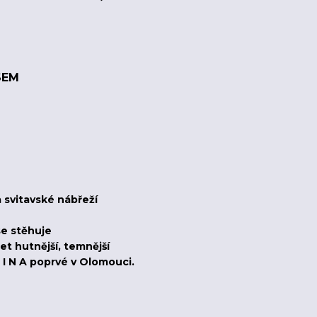
SEM
 svitavské nábřeží
se stěhuje
et hutnější, temnější
I N A poprvé v Olomouci.