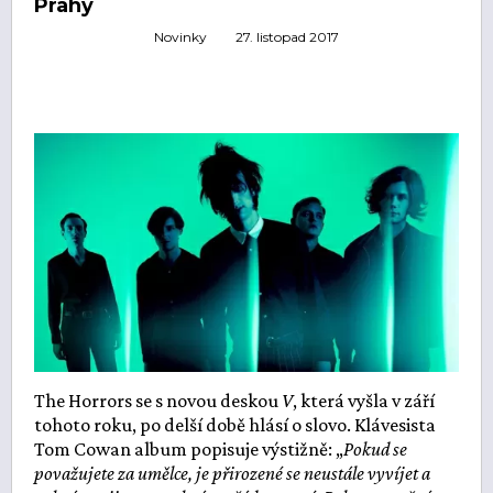
Prahy
ŽIVĚ
ECHOLOKÁTOR
Novinky
27. listopad 2017
INFO
CZECH IT
FOTOGALERIE
ČLÁNKY
REPORTY
PROFIL
NADHLEDY
EHP/NORSKÉ FONDY
ZA OPONOU
LOGO KE STAŽENÍ
INZERCE
KONTAKTY
The Horrors se s novou deskou
V
, která vyšla v září
tohoto roku, po delší době hlásí o slovo. Klávesista
Tom Cowan album popisuje výstižně: „
Pokud se
považujete za umělce, je přirozené se neustále vyvíjet a