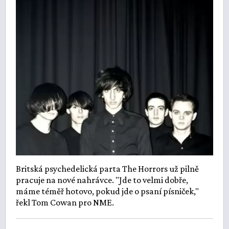
Britská psychedelická parta The Horrors už pilně
pracuje na nové nahrávce. "Jde to velmi dobře,
máme téměř hotovo, pokud jde o psaní písniček,"
řekl Tom Cowan pro NME.