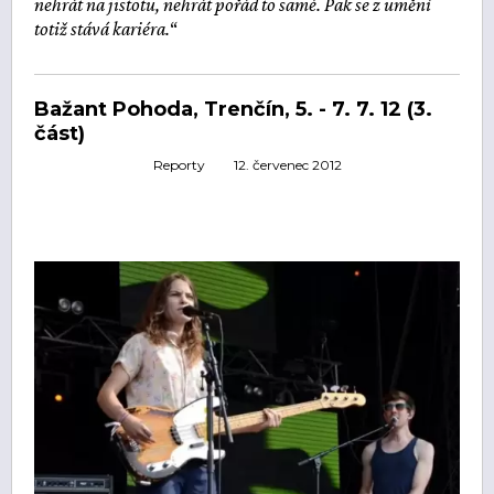
nehrát na jistotu, nehrát pořád to samé. Pak se z umění
totiž stává kariéra.
“
Bažant Pohoda, Trenčín, 5. - 7. 7. 12 (3.
část)
Reporty
12. červenec 2012