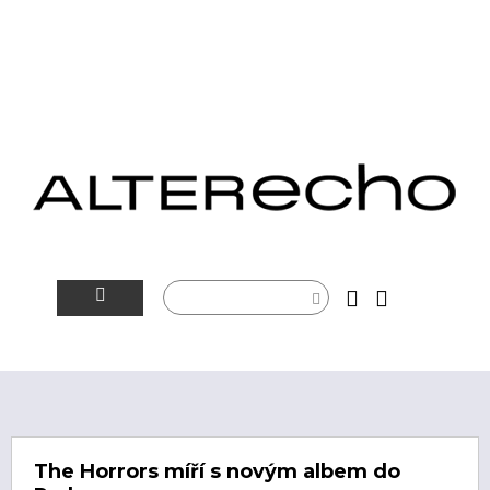
NOVINKY
ALTERSFÉRA
VIDEOTIP
The Horrors míří s novým albem do
ROZHOVORY
ARTEIN