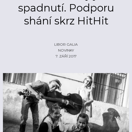
spadnutí. Podporu
ŽIVĚ
ECHOLOKÁTOR
shání skrz HitHit
INFO
CZECH IT
FOTOGALERIE
ČLÁNKY
REPORTY
PROFIL
NADHLEDY
EHP/NORSKÉ FONDY
LIBOR GALIA
NOVINKY
ZA OPONOU
LOGO KE STAŽENÍ
7. ZÁŘÍ 2017
INZERCE
KONTAKTY