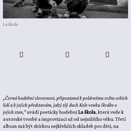
La škola
„Černá hudební slovesnost, připoutaná k polárnímu světu sobích
lidí a k jejich představám, jaký zlý duch Kele venku škrábe o
jejich stan,”
uvádí poeticky hudební
La škola
, která vede k
autorské tvorbě a improvizaci už od nejnižšího věku. Třetí
album má být sbírkou nejkřehčích skladeb pro děti, na