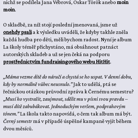
nichž se podílela Jana Vébrová, Oskar Török anebo
moin
moin
.
O skladbě, za níž stojí poslední jmenovaná, jsme už
onehdy psali
a k výsledku uváděli, že kdyby takhle zněla
každá hudba pro děti, měli bychom radost. Nyní je album
La školy téměř přichystáno, má obsáhnout patnáct
autorských skladeb a už se jen čeká na podporu
prostřednictvím fundraisingového webu HitHit
.
„Máma vezme dítě do náručí a chystá se ho uspat. V denní dobu,
kdy by normálně vůbec neusnulo.”
Jak to udělá, ptá se
řečnickou otázkou průvodní zpráva k Černému semestru?
„
Musí ho vystrašit, zaujmout, sdělit mu v písni svou pravdu –
musí dítě zabubákovat. Jednoduchým veršem, podprahovým
tónem.”
La škola takto napovídá, o čem tak album má být.
Černý semestr
má v případě úspěšné kampaně vyjít během
dvou měsíců.