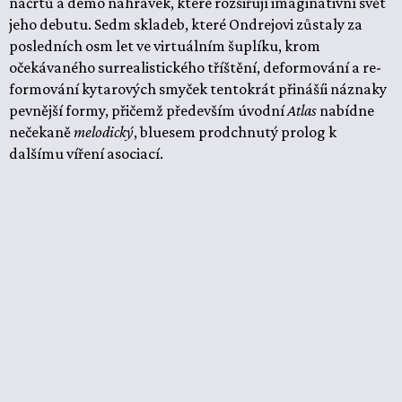
náčrtů a demo nahrávek, které rozšiřují imaginativní svět
jeho debutu. Sedm skladeb, které Ondrejovi zůstaly za
posledních osm let ve virtuálním šuplíku, krom
očekávaného surrealistického tříštění, deformování a re-
formování kytarových smyček tentokrát přinášíi náznaky
pevnější formy, přičemž především úvodní
Atlas
nabídne
nečekaně
melodický
,
bluesem prodchnutý prolog k
dalšímu víření asociací.