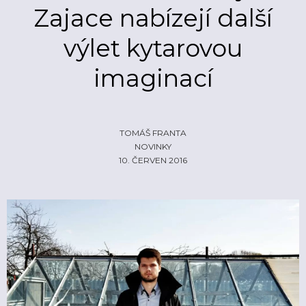
Zajace nabízejí další
ŽIVĚ
ECHOLOKÁTOR
výlet kytarovou
INFO
CZECH IT
FOTOGALERIE
imaginací
ČLÁNKY
REPORTY
PROFIL
NADHLEDY
EHP/NORSKÉ FONDY
ZA OPONOU
LOGO KE STAŽENÍ
TOMÁŠ FRANTA
NOVINKY
INZERCE
10. ČERVEN 2016
KONTAKTY