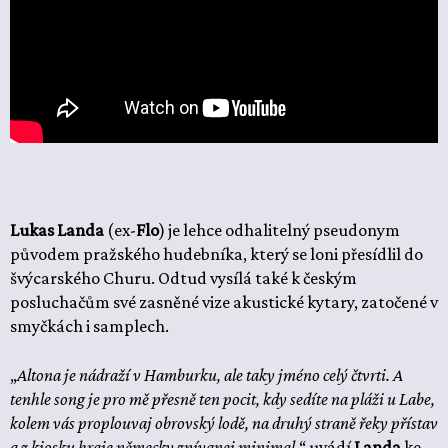
Lukas Landa
(ex-
Flo
) je lehce odhalitelný pseudonym
původem pražského hudebníka, který se loni přesídlil do
švýcarského Churu. Odtud vysílá také k českým
posluchačům své zasněné vize akustické kytary, zatočené v
smyčkách i samplech.
„
Altona je nádraží v Hamburku, ale taky jméno celý čtvrti. A
tenhle song je pro mě přesně ten pocit, kdy sedíte na pláži u Labe,
kolem vás proplouvaj obrovský lodě, na druhý straně řeky přístav
a z kiosku hraje německy zpívanej minimal,
“ uvádí
Landa
ke