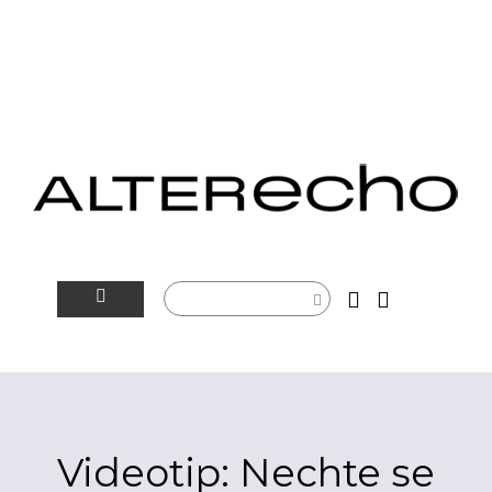
NOVINKY
ALTERSFÉRA
VIDEOTIP
Videotip: Nechte se
ROZHOVORY
ARTEIN