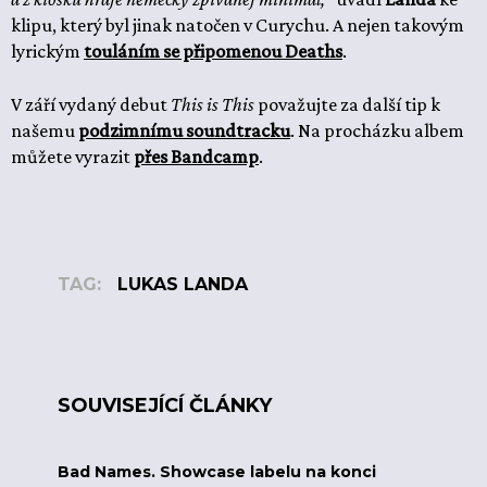
klipu, který byl jinak natočen v Curychu. A nejen takovým
lyrickým
touláním se připomenou Deaths
.
V září vydaný debut
This is This
považujte za další tip k
našemu
podzimnímu soundtracku
. Na procházku albem
můžete vyrazit
přes Bandcamp
.
TAG:
LUKAS LANDA
SOUVISEJÍCÍ ČLÁNKY
Bad Names. Showcase labelu na konci