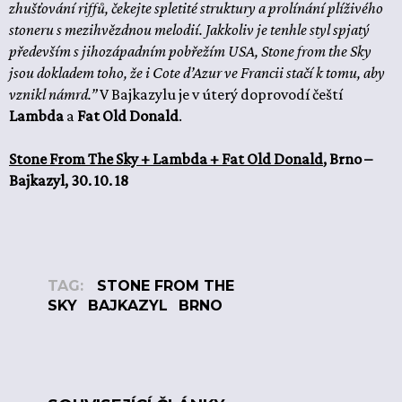
zhušťování riffů, čekejte spletité struktury a prolínání plíživého
stoneru s mezihvězdnou melodií. Jakkoliv je tenhle styl spjatý
především s jihozápadním pobřežím USA, Stone from the Sky
jsou dokladem toho, že i Cote d’Azur ve Francii stačí k tomu, aby
vznikl námrd.”
V Bajkazylu je v úterý doprovodí čeští
Lambda
a
Fat Old Donald
.
Stone From The Sky + Lambda + Fat Old Donald
, Brno –
Bajkazyl, 30. 10. 18
TAG:
STONE FROM THE
SKY
BAJKAZYL
BRNO