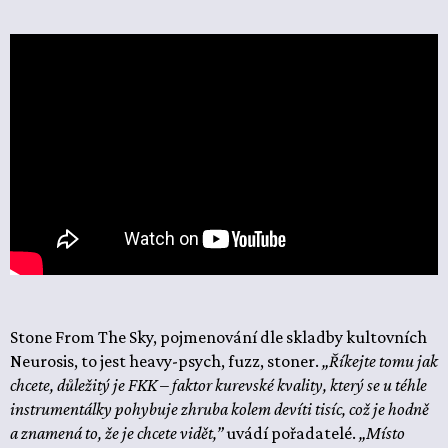
Stone From The Sky, pojmenování dle skladby kultovních
Neurosis, to jest heavy-psych, fuzz, stoner.
„Říkejte tomu jak
chcete, důležitý je FKK – faktor kurevské kvality, který se u téhle
instrumentálky pohybuje zhruba kolem devíti tisíc, což je hodně
a znamená to, že je chcete vidět,”
uvádí pořadatelé.
„Místo