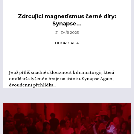
Zdrcující magnetismus černé díry:
Synapse...
21. ZÁŘÍ 2023
LIBOR GALIA
Je až příliš snadné sklouznout k dramaturgii, která
omílá už slyšené a hraje na jistotu. Synapse Again,
dvoudenní přehlídka...