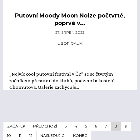
Putovní Moody Moon Noize počtvrté,
poprvé v...
27. SRPEN 2023
LIBOR GALIA
„Nejvíc cool putovní festival v ČR” se se čtvrtým
ročníkem přesunul do klubů, podzemí a kostelů
Chomutova. Galerie zachycuje...
ZAČÁTEK
PŘEDCHOZÍ
3
4
5
6
7
8
9
10
11
12
NÁSLEDUJÍCÍ
KONEC