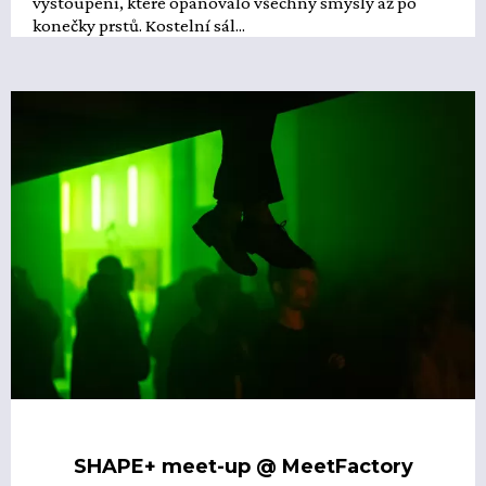
vystoupení, které opanovalo všechny smysly až po
konečky prstů. Kostelní sál...
SHAPE+ meet-up @ MeetFactory