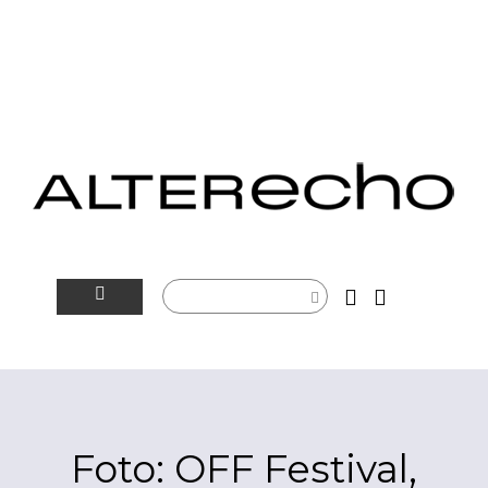
NOVINKY
ALTERSFÉRA
VIDEOTIP
Foto: OFF Festival,
ROZHOVORY
ARTEIN