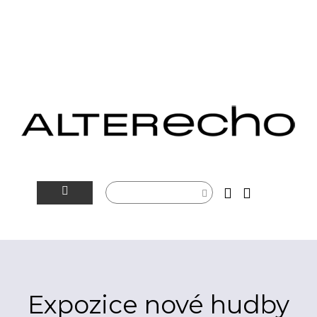
NOVINKY
ALTERSFÉRA
VIDEOTIP
Expozice nové hudby
ROZHOVORY
ARTEIN