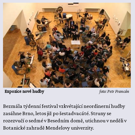
Expozice nové hudby
foto: Petr Francán
Bezmála týdenní festival vzkvétající neordinerní hudby
zasáhne Brno, letos již po šestadvacáté. Struny se
rozezvučí o sedmé v Besedním domě, utichnou v neděli v
Botanické zahradě Mendelovy univerzity.