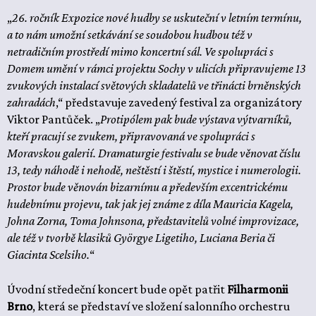
„
26. ročník Expozice nové hudby se uskuteční v letním termínu,
a to nám umožní setkávání se soudobou hudbou též v
netradičním prostředí mimo koncertní sál. Ve spolupráci s
Domem umění v rámci projektu Sochy v ulicích připravujeme 13
zvukových instalací světových skladatelů ve třinácti brněnských
zahradách
,“ představuje zavedený festival za organizátory
Viktor Pantůček. „
Protipólem pak bude výstava výtvarníků,
kteří pracují se zvukem, připravovaná ve spolupráci s
Moravskou galerií. Dramaturgie festivalu se bude věnovat číslu
13, tedy náhodě i nehodě, neštěstí i štěstí, mystice i numerologii.
Prostor bude věnován bizarnímu a především excentrickému
hudebnímu projevu, tak jak jej známe z díla Mauricia Kagela,
Johna Zorna, Toma Johnsona, představitelů volné improvizace,
ale též v tvorbě klasiků Györgye Ligetiho, Luciana Beria či
Giacinta Scelsiho.
“
Úvodní středeční koncert bude opět patřit
Filharmonii
Brno
, která se představí ve složení salonního orchestru