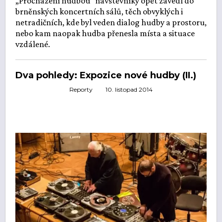
„Procházení hudbou“ návštěvníky opět zavedl do
brněnských koncertních sálů, těch obvyklých i
netradičních, kde byl veden dialog hudby a prostoru,
nebo kam naopak hudba přenesla místa a situace
vzdálené.
Dva pohledy: Expozice nové hudby (II.)
Reporty
10. listopad 2014