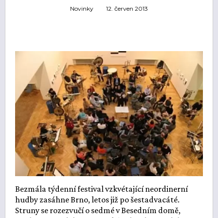
Novinky
12. červen 2013
Bezmála týdenní festival vzkvétající neordinerní
hudby zasáhne Brno, letos již po šestadvacáté.
Struny se rozezvučí o sedmé v Besedním domě,