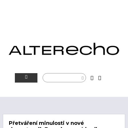
NOVINKY
ALTERSFÉRA
VIDEOTIP
Přetváření minulosti v nové
ROZHOVORY
ARTEIN