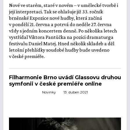
Nové ve starém, staré v novém – v umělecké tvorbě i
její interpretaci. Tak se ohlašuje již 33. ročník
brněnské Expozice nové hudby, která začíná
v pondělí 21. června a potrvá do neděle 27. června
vždy s jedním koncertem denně. Po několika letech
vystřídal Viktora Pantůčka na pozici dramaturga
festivalu Daniel Matej. Hned několik skladeb a děl
letošní přehlídky soudobé hudby bude uvedeno
v české premiéře.
Filharmonie Brno uvádí Glassovu druhou
symfonii v české premiéře online
Novinky
13. duben 2021