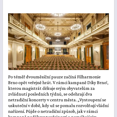
Po téměř dvouměsíční pauze začíná Filharmonie
Brno opět veřejně hrát. V rámci kampaně Díky Brno!,
kterou magistrát děkuje svým obyvatelům za
zvládnutí posledních týdnů, se odehrají dva
netradiční koncerty v centru města. „Vystoupení se
uskuteční v době, kdy už se pomalu rozvolňují vládní
nařízení. Půjde o netradiční způsob, jak v rámci