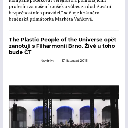
kampaně poděkovat veřejnosti a pomáhajícím
profesím za nošení roušek a vůbec za dodržování
bezpečnostních pravidel,“ sděluje k záměru
brněnská primátorka Markéta Vaňková.
The Plastic People of the Universe opět
zanotují s Filharmonií Brno. Živě u toho
bude ČT
Novinky
17. listopad 2015