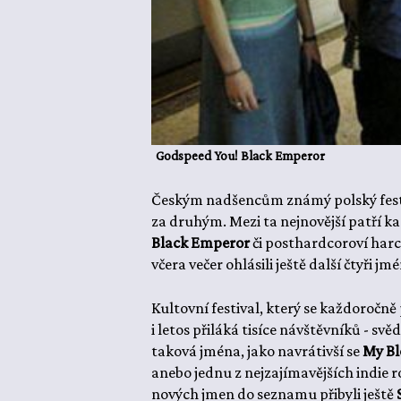
Godspeed You! Black Emperor
Českým nadšencům známý polský festiv
za druhým. Mezi ta nejnovější patří 
Black Emperor
či posthardcoroví har
včera večer ohlásili ještě další čtyři jm
Kultovní festival, který se každoročně
i letos přiláká tisíce návštěvníků - sv
taková jména, jako navrátivší se
My Bl
anebo jednu z nejzajímavějších indie 
nových jmen do seznamu přibyli ještě