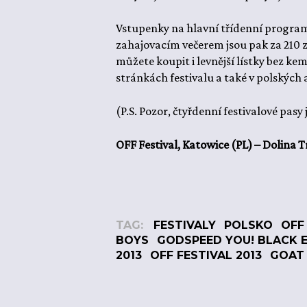
Vstupenky na hlavní třídenní program 
zahajovacím večerem jsou pak za 210 z
můžete koupit i levnější lístky bez k
stránkách festivalu a také v polských 
(P.S. Pozor, čtyřdenní festivalové pas
OFF Festival, Katowice (PL) – Dolina Tr
TAG:
FESTIVALY
POLSKO
OFF
BOYS
GODSPEED YOU! BLACK 
2013
OFF FESTIVAL 2013
GOAT