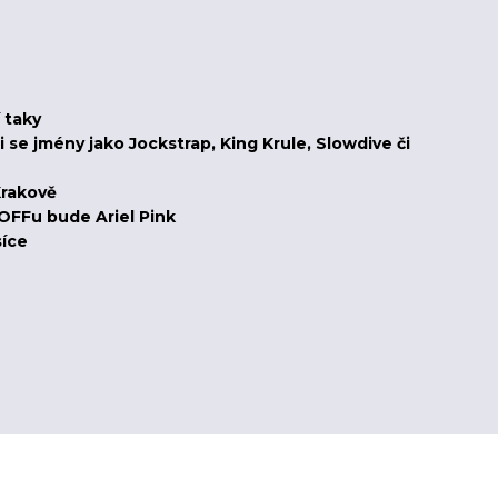
í taky
se jmény jako Jockstrap, King Krule, Slowdive či
Krakově
OFFu bude Ariel Pink
síce