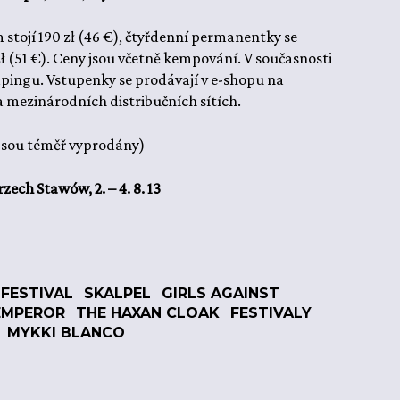
stojí 190 zł (46 €), čtyřdenní permanentky se
ł (51 €). Ceny jsou včetně kempování. V současnosti
empingu. Vstupenky se prodávají v e-shopu na
a mezinárodních distribučních sítích.
y jsou téměř vyprodány)
zech Stawów, 2. – 4. 8. 13
 FESTIVAL
SKALPEL
GIRLS AGAINST
EMPEROR
THE HAXAN CLOAK
FESTIVALY
MYKKI BLANCO