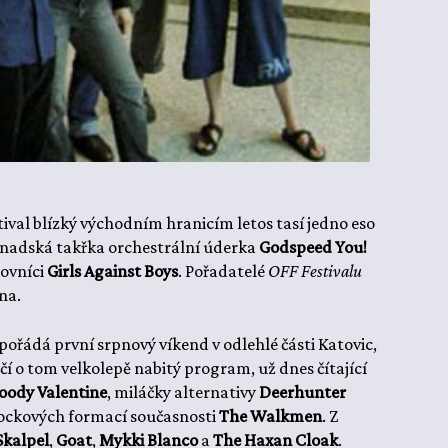
al blízký východním hranicím letos tasí jedno eso
kanadská takřka orchestrální úderka
Godspeed You!
covníci
Girls Against Boys
. Pořadatelé
OFF Festivalu
éna.
 pořádá první srpnový víkend v odlehlé části Katovic,
ědčí o tom velkolepě nabitý program, už dnes čítající
oody Valentine
, miláčky alternativy
Deerhunter
rockových formací současnosti
The Walkmen
. Z
Skalpel
,
Goat
,
Mykki Blanco
a
The Haxan Cloak
.