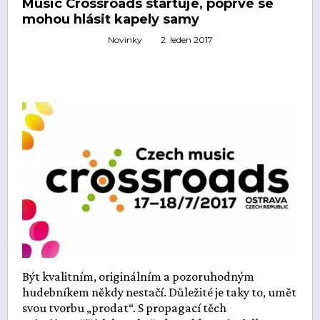
Music Crossroads startuje, poprvé se
mohou hlásit kapely samy
ŽIVĚ
ECHOLOKÁTOR
Novinky
2. leden 2017
INFO
CZECH IT
FOTOGALERIE
ČLÁNKY
REPORTY
PROFIL
NADHLEDY
EHP/NORSKÉ FONDY
ZA OPONOU
LOGO KE STAŽENÍ
INZERCE
KONTAKTY
Být kvalitním, originálním a pozoruhodným
hudebníkem někdy nestačí. Důležité je taky to, umět
svou tvorbu „prodat“. S propagací těch