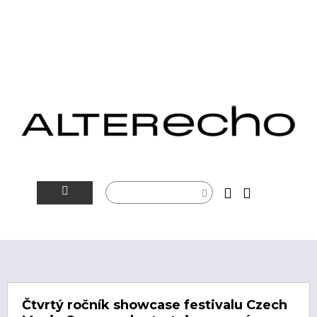
NOVINKY
ALTERSFÉRA
VIDEOTIP
Čtvrtý ročník showcase festivalu Czech
ROZHOVORY
ARTEIN